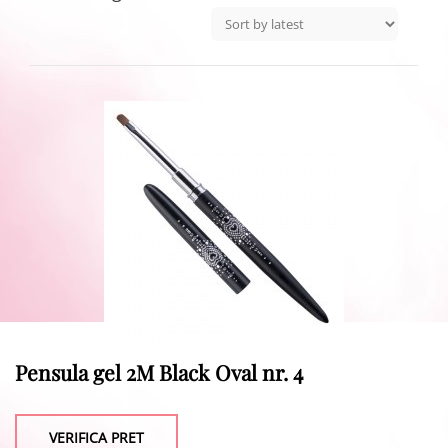
Pensula gel 2M Black Oval nr. 4
VERIFICA PRET