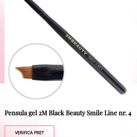
Pensula gel 2M Black Beauty Smile Line nr. 4
VERIFICA PRET