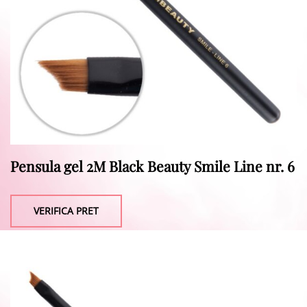
Pensula gel 2M Black Beauty Smile Line nr. 6
VERIFICA PRET