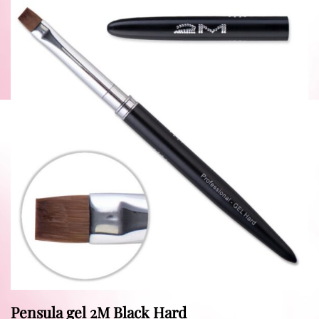
Pensula gel 2M Black Hard