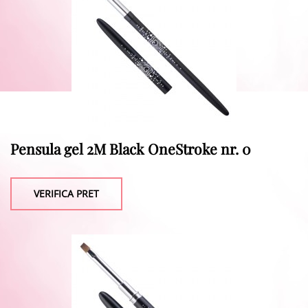
Pensula gel 2M Black OneStroke nr. 0
VERIFICA PRET