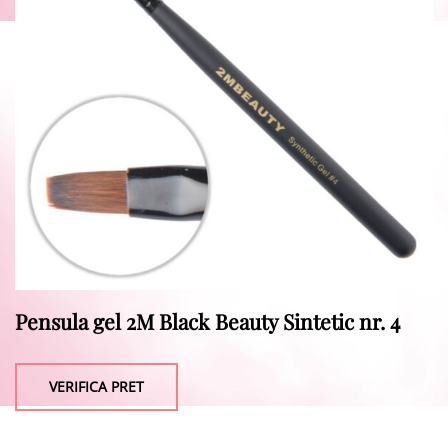
Pensula gel 2M Black Beauty Sintetic nr. 4
VERIFICA PRET