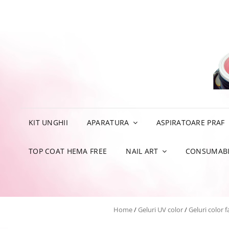
KIT UNGHII
APARATURA
ASPIRATOARE PRAF
TOP COAT HEMA FREE
NAIL ART
CONSUMABI
Home
/
Geluri UV color
/
Geluri color fa