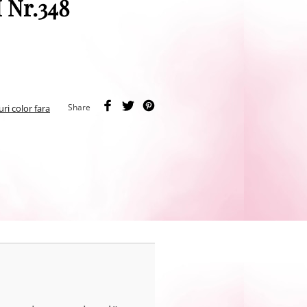
 Nr.348
Share
uri color fara