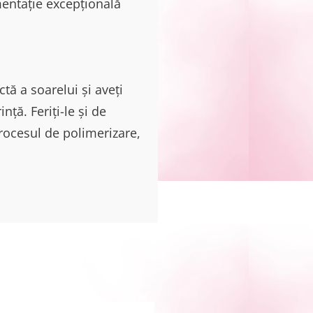
gmentație excepțională
ctă a soarelui și aveți
ță. Feriți-le și de
rocesul de polimerizare,