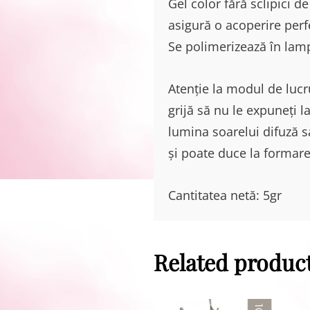
Gel color fără sclipici d
asigură o acoperire perf
Se polimerizează în lam
Atenție la modul de lucru
grijă să nu le expuneți 
lumina soarelui difuză s
și poate duce la formarea
Cantitatea netă: 5gr
Related produc