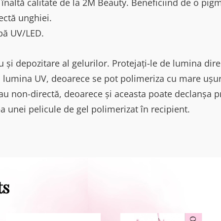
e înaltă calitate de la 2M Beauty. Beneficiind de o pi
ectă unghiei.
pă UV/LED.
 și depozitare al gelurilor. Protejați-le de lumina dire
la lumina UV, deoarece se pot polimeriza cu mare ușurin
au non-directă, deoarece și aceasta poate declanșa p
 unei pelicule de gel polimerizat în recipient.
ts