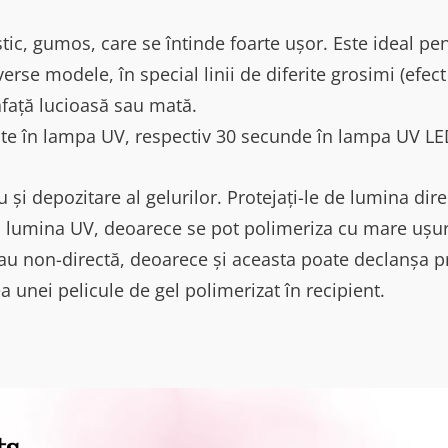
stic, gumos, care se întinde foarte ușor. Este ideal pe
erse modele, în special linii de diferite grosimi (efec
afață lucioasă sau mată.
te în lampa UV, respectiv 30 secunde în lampa UV LED
 și depozitare al gelurilor. Protejați-le de lumina dire
la lumina UV, deoarece se pot polimeriza cu mare ușurin
au non-directă, deoarece și aceasta poate declanșa p
 unei pelicule de gel polimerizat în recipient.
ts