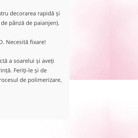
ntru decorarea rapidă și
t de pânză de paianjen).
. Necesită fixare!
ctă a soarelui și aveți
ță. Feriți-le și de
rocesul de polimerizare,