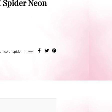
M Spider Neon
Share
uri color spider