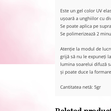
Este un gel color UV ela
ușoară a unghiilor cu div
Se poate aplica pe supr
Se polimerizează 2 minu
Atenție la modul de lucru
grijă să nu le expuneți 
lumina soarelui difuză s
și poate duce la formarea
Cantitatea netă: 5gr
Related produc