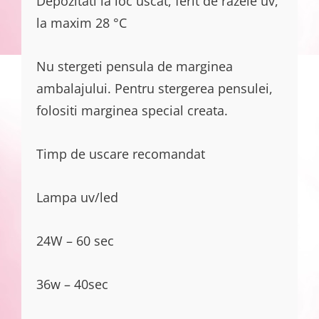
Depozitati la loc uscat, ferit de razele uv,
la maxim 28 °C
Nu stergeti pensula de marginea
ambalajului. Pentru stergerea pensulei,
folositi marginea special creata.
Timp de uscare recomandat
Lampa uv/led
24W – 60 sec
36w – 40sec