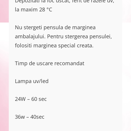
Depozitati la loc uscat, ferit de razele uv,
la maxim 28 °C
Nu stergeti pensula de marginea
ambalajului. Pentru stergerea pensulei,
folositi marginea special creata.
Timp de uscare recomandat
Lampa uv/led
24W – 60 sec
36w – 40sec