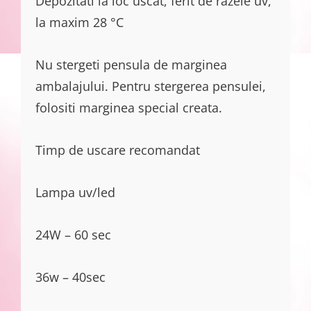
Depozitati la loc uscat, ferit de razele uv,
la maxim 28 °C
Nu stergeti pensula de marginea
ambalajului. Pentru stergerea pensulei,
folositi marginea special creata.
Timp de uscare recomandat
Lampa uv/led
24W – 60 sec
36w – 40sec