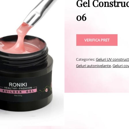
Gel Construc
06
VERIFICA PRET
Categories:
Geluri UV construc
Geluri autonivelante
,
Geluri co