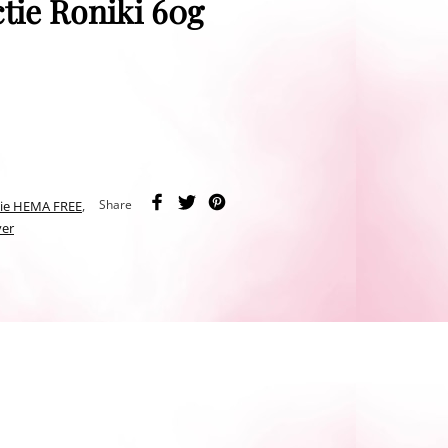
tie Roniki 60g
Share
tie HEMA FREE
,
ver