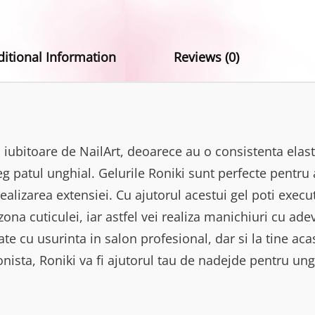
ditional Information
Reviews (0)
 iubitoare de NailArt, deoarece au o consistenta elast
g patul unghial. Gelurile Roniki sunt perfecte pentru
ealizarea extensiei. Cu ajutorul acestui gel poti exec
ona cuticulei, iar astfel vei realiza manichiuri cu ad
zate cu usurinta in salon profesional, dar si la tine acas
nista, Roniki va fi ajutorul tau de nadejde pentru ung