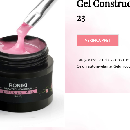
Gel Construc
23
VERIFICA PRET
Categories:
Geluri UV construc
Geluri autonivelante
,
Geluri co