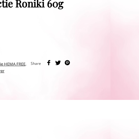
tie Roniki 60g
Share
tie HEMA FREE
,
ver