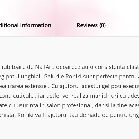
ditional Information
Reviews (0)
 iubitoare de NailArt, deoarece au o consistenta elast
g patul unghial. Gelurile Roniki sunt perfecte pentru
ealizarea extensiei. Cu ajutorul acestui gel poti exec
ona cuticulei, iar astfel vei realiza manichiuri cu ad
zate cu usurinta in salon profesional, dar si la tine acas
nista, Roniki va fi ajutorul tau de nadejde pentru ung