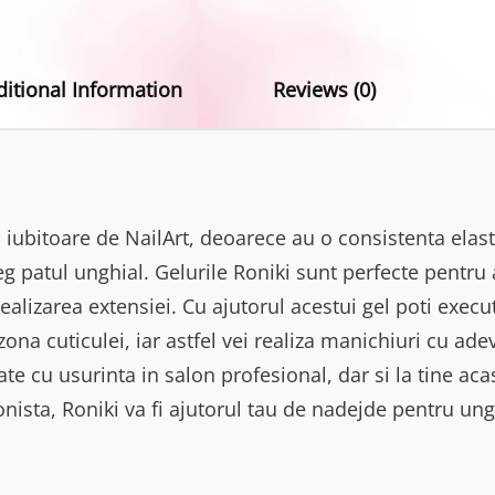
ditional Information
Reviews (0)
 iubitoare de NailArt, deoarece au o consistenta elast
g patul unghial. Gelurile Roniki sunt perfecte pentru
ealizarea extensiei. Cu ajutorul acestui gel poti exec
ona cuticulei, iar astfel vei realiza manichiuri cu ad
zate cu usurinta in salon profesional, dar si la tine acas
nista, Roniki va fi ajutorul tau de nadejde pentru ung