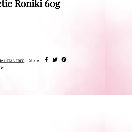
tie Roniki 60g
Share
tie HEMA FREE
,
ver