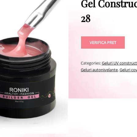
Gel Construc
28
VERIFICA PRET
Categories:
Geluri UV construc
Geluri autonivelante
,
Geluri co