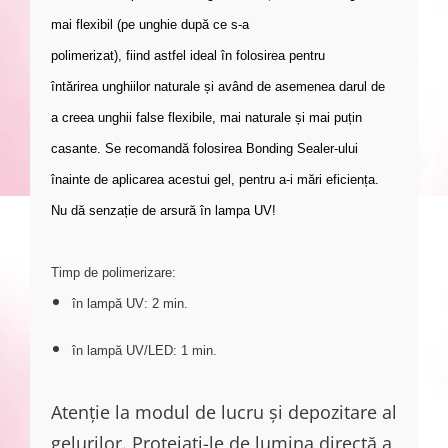
mai flexibil (pe unghie după ce s-a
polimerizat),
fiind
astfel
ideal în folosirea pentru
întărirea
unghiil
or
naturale ș
i
având
de asemenea darul de
a
cre
e
a unghii false flexibile, mai naturale ș
i
mai puțin
casante. Se recomandă folosirea Bonding Sealer-
ul
ui
înainte de aplicarea acestui gel, pentru a-
i
mări eficiența.
Nu dă senzație de arsură în lampa UV!
Timp de polimerizare:
în lampă UV: 2 min.
în lampă UV/LED: 1 min.
Atenție la modul de lucru și depozitare al
gelurilor. Protejați-le de lumina directă a