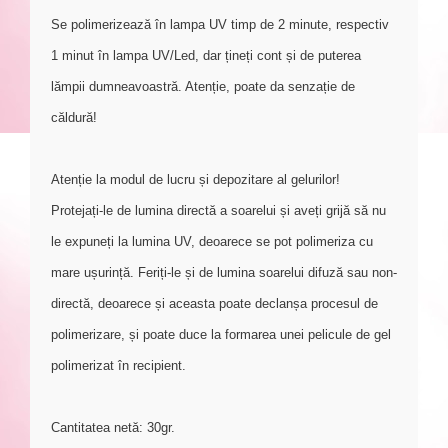
Se polimerizează în lampa UV timp de 2 minute, respectiv
1 minut în lampa UV/Led, dar țineți cont și de puterea
lămpii dumneavoastră. Atenție, poate da senzație de
căldură!
Atenție la modul de lucru și depozitare al gelurilor!
Protejați-le de lumina directă a soarelui și aveți grijă să nu
le expuneți la lumina UV, deoarece se pot polimeriza cu
mare ușurință. Feriți-le și de lumina soarelui difuză sau non-
directă, deoarece și aceasta poate declanșa procesul de
polimerizare, și poate duce la formarea unei pelicule de gel
polimerizat în recipient.
Cantitatea netă: 30gr.