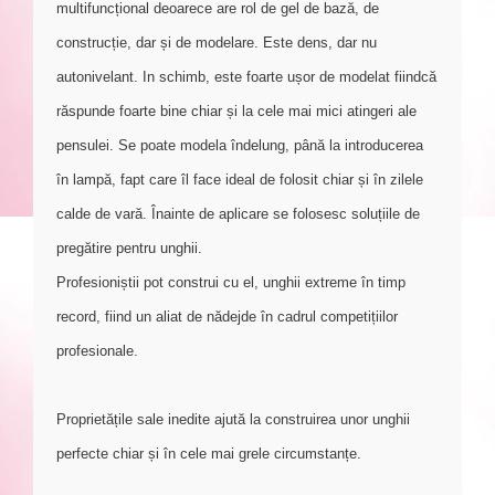
multifuncțional deoarece are rol de gel de bază, de
construcție, dar și de modelare. Este dens, dar nu
autonivelant. In schimb, este foarte ușor de modelat fiindcă
răspunde foarte bine chiar și la cele mai mici atingeri ale
pensulei. Se poate modela îndelung, până la introducerea
în lampă, fapt care îl face ideal de folosit chiar și în zilele
calde de vară. Înainte de aplicare se folosesc soluțiile de
pregătire pentru unghii.
Profesioniștii pot construi cu el, unghii extreme în timp
record, fiind un aliat de nădejde în cadrul competițiilor
profesionale.
Proprietățile sale inedite ajută la construirea unor unghii
perfecte chiar și în cele mai grele circumstanțe.