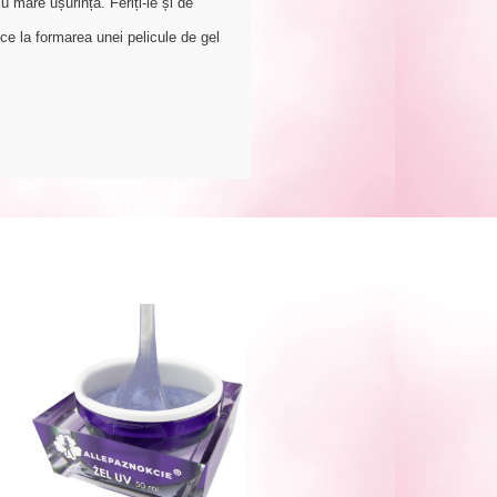
u mare ușurință. Feriți-le și de
ce la formarea unei pelicule de gel