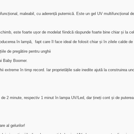
ifuncțional, maleabil, cu aderență puternică. Este un gel UV multifuncțional de
chimb, este foarte ușor de modelat fiindcă răspunde foarte bine chiar și la cel
roducerea în lampă,
fapt care îl face ideal de folosit chiar și în zilele calde de
iile de pregătire pentru unghii
lui Baby Boomer.
hii extreme în timp record. Iar proprietățile sale inedite ajută la construirea uno
de 2 minute, respectiv 1 minut în lampa UV/Led, dar țineți cont și de puterea
re al gelurilor!