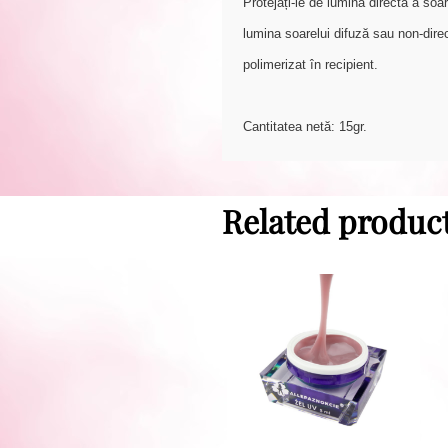
Protejați-le de lumina directă a soa
lumina soarelui difuză sau non-dire
polimerizat în recipient.
Cantitatea netă: 15gr.
Related produc