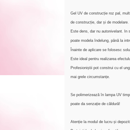
Gel UV de construcție roz pal, mult
de construcție, dar și de modelare.
Este dens, dar nu autonivelant. In s
poate modela îndelung, până la int
Înainte de aplicare se folosesc soluț
Este ideal pentru realizarea efectu
Profesioniștii pot construi cu el ung
mai grele circumstanțe.
Se polimerizează în lampa UV timp 
poate da senzație de căldură!
Atenție la modul de lucru și depozita