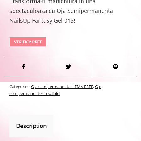
Transforma-ti manichiura in una
spectaculoasa cu Oja Semipermanenta
NailsUp Fantasy Gel 015!
VERIFICA PRET
Categories:
Oja semipermanenta HEMA FREE
,
Oje
semipermanente cu sclipici
Description