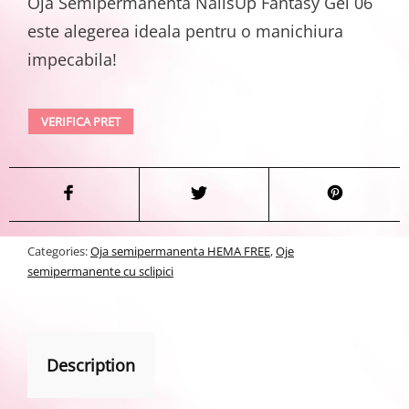
Oja Semipermanenta NailsUp Fantasy Gel 06
este alegerea ideala pentru o manichiura
impecabila!
VERIFICA PRET
Categories:
Oja semipermanenta HEMA FREE
,
Oje
semipermanente cu sclipici
Description