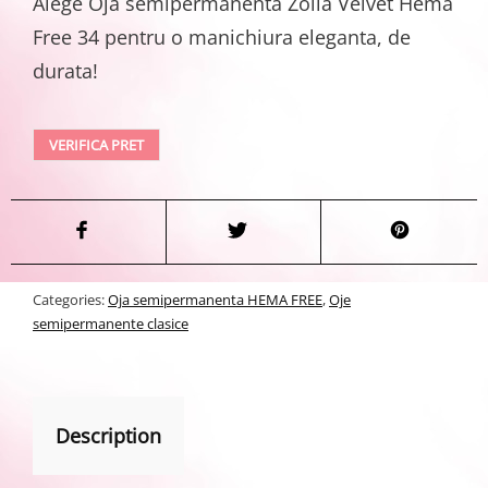
Alege
Oja semipermanenta Zolla Velvet Hema
Free 34 pentru o manichiura eleganta, de
durata!
VERIFICA PRET
Categories:
Oja semipermanenta HEMA FREE
,
Oje
semipermanente clasice
Description