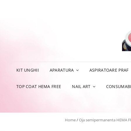
KIT UNGHII
APARATURA
ASPIRATOARE PRAF
TOP COAT HEMA FREE
NAIL ART
CONSUMABI
Home
/
Oja semipermanenta HEMA F