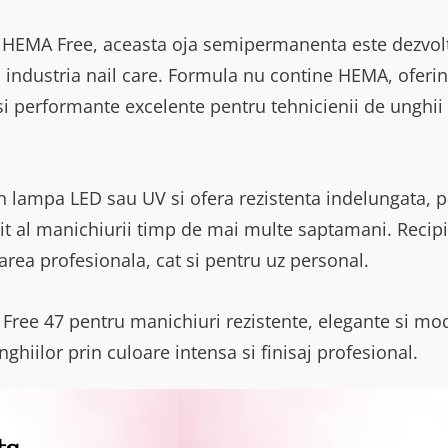
et HEMA Free, aceasta oja semipermanenta este dezvol
 industria nail care. Formula nu contine HEMA, oferi
 si performante excelente pentru tehnicienii de unghii 
n lampa LED sau UV si ofera rezistenta indelungata, 
ijit al manichiurii timp de mai multe saptamani. Recipi
izarea profesionala, cat si pentru uz personal.
Free 47 pentru manichiuri rezistente, elegante si mo
hiilor prin culoare intensa si finisaj profesional.