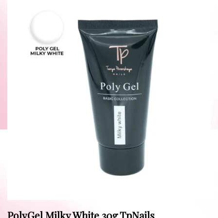
PolyGel Milky White 30g TpNails