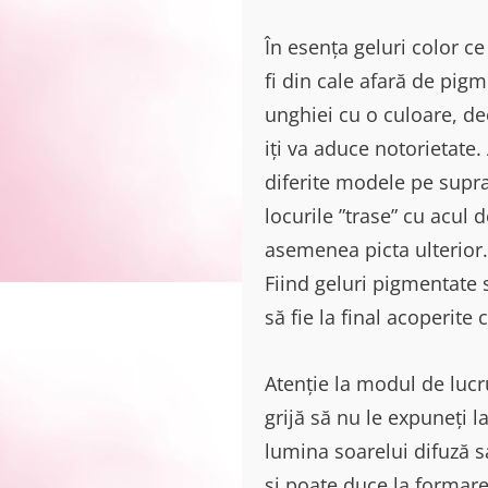
În esența geluri color c
fi din cale afară de pigme
unghiei cu o culoare, de
iți va aduce notorietate.
diferite modele pe supra
locurile ”trase” cu acul d
asemenea picta ulterior.
Fiind geluri pigmentate
să fie la final acoperite 
Atenție la modul de lucru
grijă să nu le expuneți 
lumina soarelui difuză s
și poate duce la formarea