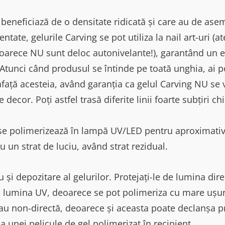
e beneficiază de o densitate ridicată și care au de as
ntate, gelurile Carving se pot utiliza la nail art-uri (a
oarece NU sunt deloc autonivelante!), garantând un efe
 Atunci când produsul se întinde pe toată unghia, ai po
față acesteia, având garanția ca gelul Carving NU se 
e decor. Poți astfel trasă diferite linii foarte subțiri c
 se polimerizează în lampă UV/LED pentru aproximativ
cu un strat de luciu, având strat rezidual.
 și depozitare al gelurilor. Protejați-le de lumina dire
la lumina UV, deoarece se pot polimeriza cu mare ușurin
au non-directă, deoarece și aceasta poate declanșa p
 unei pelicule de gel polimerizat în recipient.