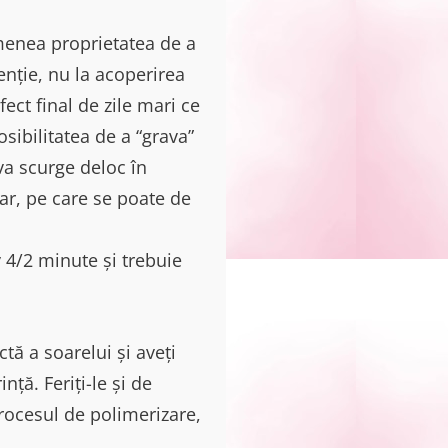
emenea proprietatea de a
tenție, nu la acoperirea
ct final de zile mari ce
sibilitatea de a “grava”
va scurge deloc în
hiar, pe care se poate de
 4/2 minute și trebuie
ctă a soarelui și aveți
ță. Feriți-le și de
rocesul de polimerizare,