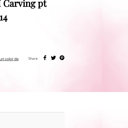
 Carving pt
14
Share
uri color de