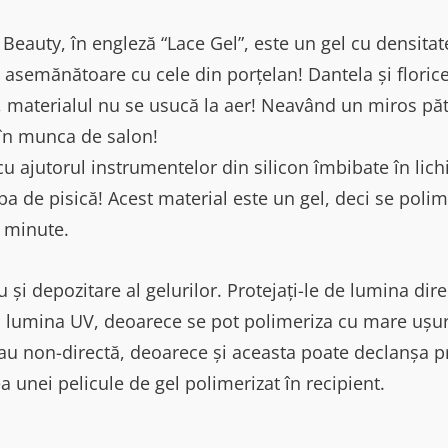
 Beauty, în engleză “Lace Gel”, este un gel cu densitat
asemănătoare cu cele din porțelan! Dantela și floricel
t, materialul nu se usucă la aer! Neavând un miros păt
în munca de salon!
cu ajutorul instrumentelor din silicon îmbibate în lich
a de pisică! Acest material este un gel, deci se poli
 minute.
 și depozitare al gelurilor. Protejați-le de lumina dire
la lumina UV, deoarece se pot polimeriza cu mare ușurin
au non-directă, deoarece și aceasta poate declanșa p
 unei pelicule de gel polimerizat în recipient.