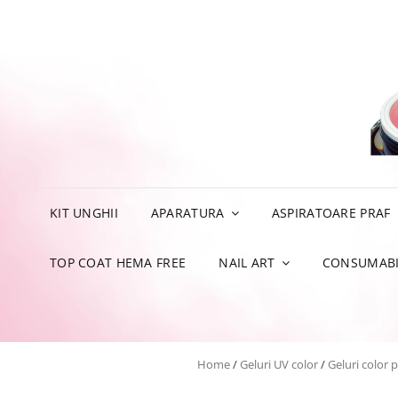
KIT UNGHII
APARATURA
ASPIRATOARE PRAF
TOP COAT HEMA FREE
NAIL ART
CONSUMABI
Home
/
Geluri UV color
/
Geluri color p