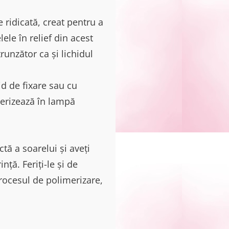
e ridicată, creat pentru a
ele în relief din acest
runzător ca și lichidul
id de fixare sau cu
merizează în lampă
ctă a soarelui și aveți
ță. Feriți-le și de
rocesul de polimerizare,