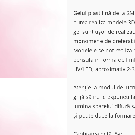
Gelul plastilină de la 2M
putea realiza modele 3D 
gel sunt ușor de realiza
monomer e de preferat 
Modelele se pot realiza 
pensula în forma de limb
UV/LED, aproximativ 2-3
Atenție la modul de lucru
grijă să nu le expuneți 
lumina soarelui difuză s
și poate duce la formarea
Cantitatea netă: 5gr