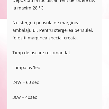
Depozitati la loc uscat, ferit de razele uv,
la maxim 28 °C
Nu stergeti pensula de marginea
ambalajului. Pentru stergerea pensulei,
folositi marginea special creata.
Timp de uscare recomandat
Lampa uv/led
24W – 60 sec
36w – 40sec