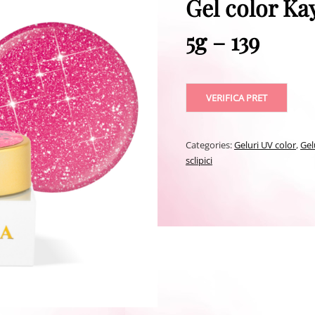
Gel color K
5g – 139
VERIFICA PRET
Categories:
Geluri UV color
,
Gel
sclipici