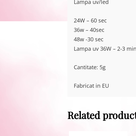
Lampa uv/led
24W – 60 sec
36w – 40sec
48w -30 sec
Lampa uv 36W – 2-3 mi
Cantitate: 5g
Fabricat in EU
Related produc