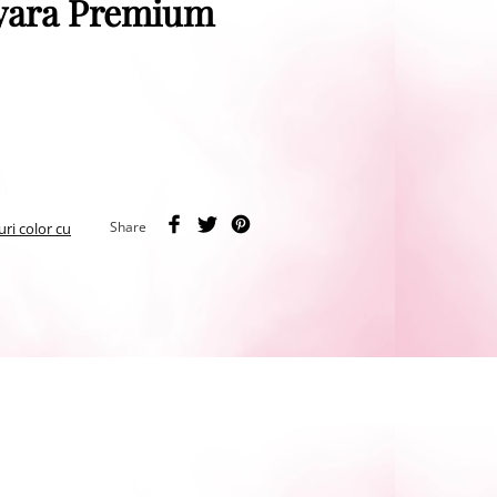
ayara Premium
Share
uri color cu