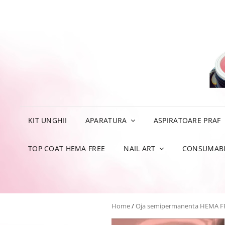
KIT UNGHII
APARATURA
ASPIRATOARE PRAF
TOP COAT HEMA FREE
NAIL ART
CONSUMABI
Home
/
Oja semipermanenta HEMA F