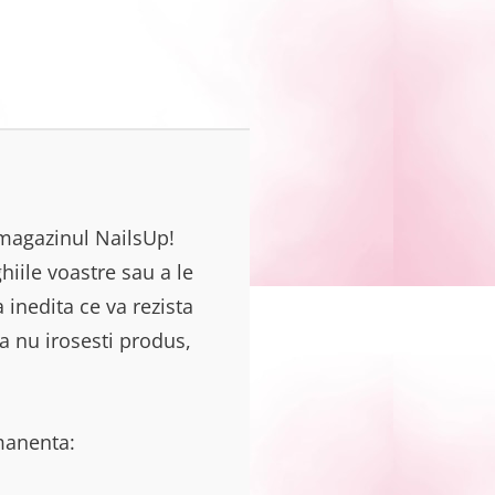
magazinul NailsUp!
hiile voastre sau a le
inedita ce va rezista
a nu irosesti produs,
rmanenta: