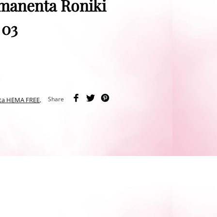
manenta Roniki
 03
Share
ta HEMA FREE
,