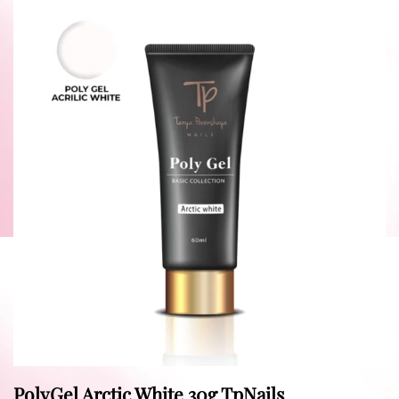
PolyGel Arctic White 30g TpNails